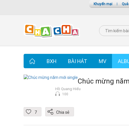
Khuyến mại
|
Quà
BXH
BÀI HÁT
MV
ALB
Chúc mừng năm 
Hồ Quang Hiếu
100
7
Chia sẻ