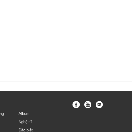
ng
Album
Nghệ sĩ
Đặc biệt