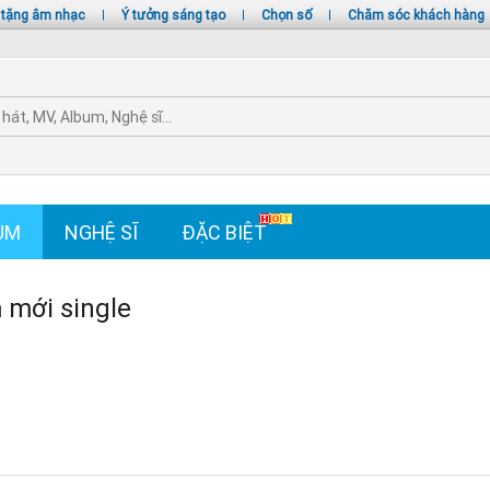
 tặng âm nhạc
|
Ý tưởng sáng tạo
|
Chọn số
|
Chăm sóc khách hàng
UM
NGHỆ SĨ
ĐẶC BIỆT
mới single