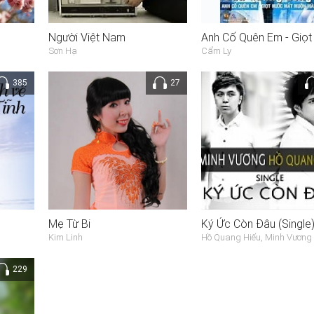
Người Việt Nam
Sơn Hạ
Cẩm Ly
385
27
Mẹ Từ Bi
Ký Ức Còn Đâu (Single
Kim Linh
Hồ Quang Hiếu, Minh Vươn
229