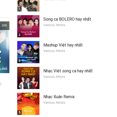
1
Song ca BOLERO hay nhất
Various Artists
3.309
2
Mashup Việt hay nhất
Various Artists
3
Nhạc Việt song ca hay nhất
Various Artists
g
4
Nhạc Xuân Remix
Various Artists
5