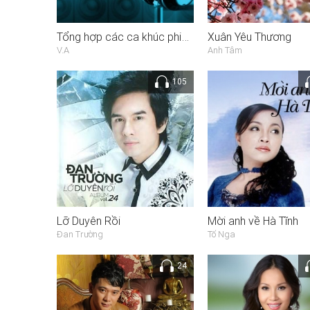
Tổng hợp các ca khúc phiên bản Pop hay nhất
Xuân Yêu Thương
V.A
Anh Tâm
105
Lỡ Duyên Rồi
Mời anh về Hà Tĩnh
Đan Trường
Tố Nga
24