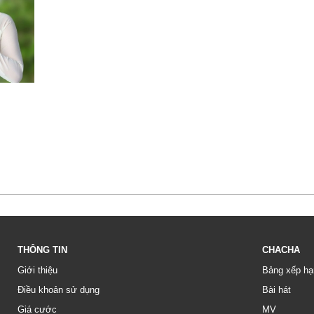
THÔNG TIN
CHACHA
Giới thiệu
Bảng xếp hạ
Điều khoản sử dụng
Bài hát
Giá cước
MV