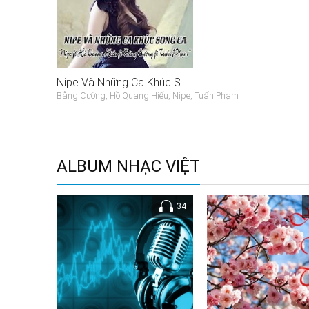
Nipe Và Những Ca Khúc Song Ca
Bằng Cường, Hồ Quang Hiếu, Nipe, Tuấn Phạm
ALBUM NHẠC VIỆT
34