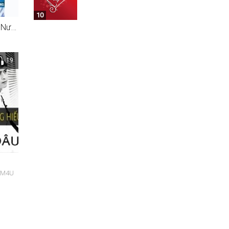
10
Anh Cố Quên Em - Giọt Nước Mắt Muộn Màng
19
)
g M4U