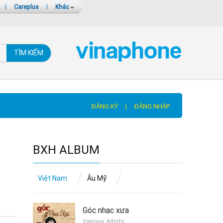
|
Careplus
|
Khác
TÌM KIẾM
ĐĂNG KÝ
|
ĐĂNG NHẬP
BXH ALBUM
Việt Nam
Âu Mỹ
Góc nhạc xưa
Various Artists