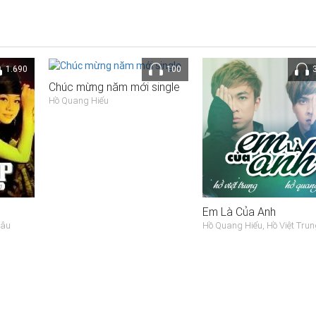
1.690
100
Chúc mừng năm mới single
Hồ Quang Hiếu
Em Là Của Anh
hâu
Hồ Quang Hiếu, Hồ Việt Trun