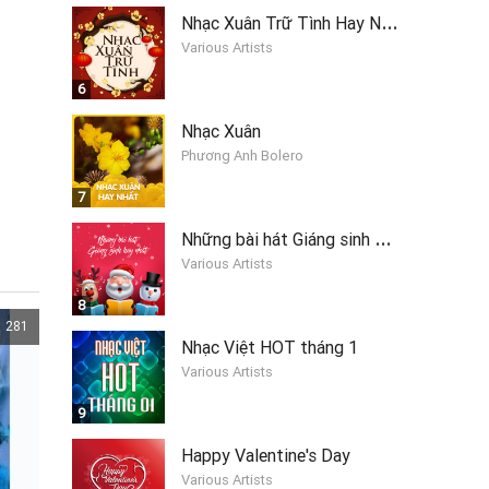
N
hạc Xuân Trữ Tình Hay Nhất
Various Artists
6
Nhạc Xuân
Phương Anh Bolero
7
N
hững bài hát Giáng sinh hay nhất 2019
Various Artists
8
281
Nhạc Việt HOT tháng 1
Various Artists
9
Happy Valentine's Day
Various Artists