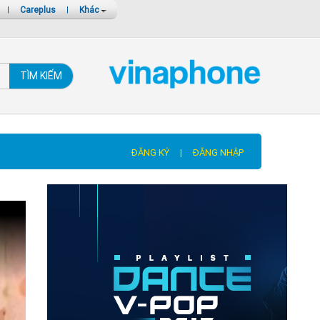
|
Careplus
|
Khác
TÌM KIẾM
ĐĂNG KÝ
|
ĐĂNG NHẬP