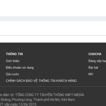
THÔNG TIN
CHACHA
Giới thiệu
Bảng xếp hạ
Điều khoản sử dụng
Bài hát
Giá cước
MV
CHÍNH SÁCH BẢO VỆ THÔNG TIN KHÁCH HÀNG
g tin điện tử: TỔNG CÔNG TY TRUYỀN THÔNG VNPT-MEDIA
c Kháng, Phường Láng, Thành phố Hà Nội, Việt Nam.
DT cấp ngày 12/06/2015