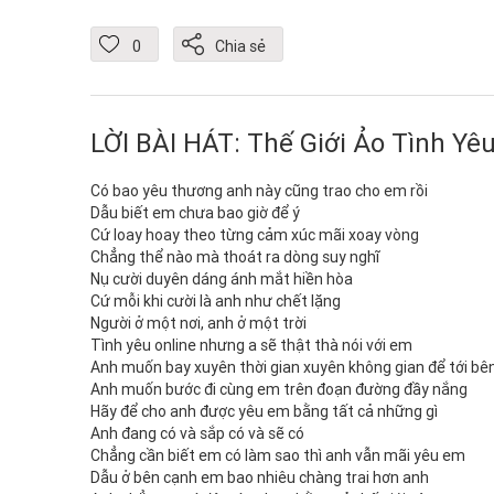
0
Chia sẻ
LỜI BÀI HÁT: Thế Giới Ảo Tình Yê
Có bao yêu thương anh này cũng trao cho em rồi
Dẫu biết em chưa bao giờ để ý
Cứ loay hoay theo từng cảm xúc mãi xoay vòng
Chẳng thể nào mà thoát ra dòng suy nghĩ
Nụ cười duyên dáng ánh mắt hiền hòa
Cứ mỗi khi cười là anh như chết lặng
Người ở một nơi, anh ở một trời
Tình yêu online nhưng a sẽ thật thà nói với em
Anh muốn bay xuyên thời gian xuyên không gian để tới b
Anh muốn bước đi cùng em trên đoạn đường đầy nắng
Hãy để cho anh được yêu em bằng tất cả những gì
Anh đang có và sắp có và sẽ có
Chẳng cần biết em có làm sao thì anh vẫn mãi yêu em
Dẫu ở bên cạnh em bao nhiêu chàng trai hơn anh