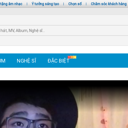
 tặng âm nhạc
|
Ý tưởng sáng tạo
|
Chọn số
|
Chăm sóc khách hàng
UM
NGHỆ SĨ
ĐẶC BIỆT