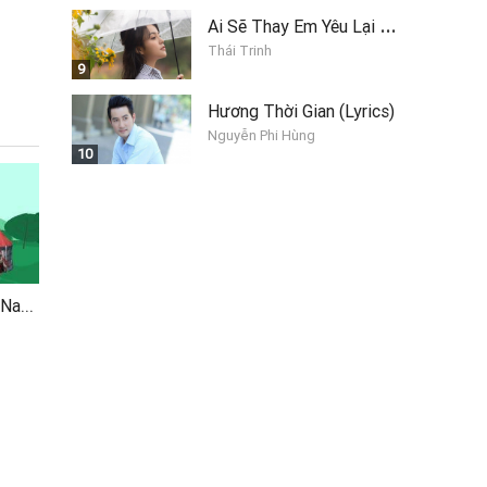
A
i Sẽ Thay Em Yêu Lại Anh
Thái Trinh
9
Hương Thời Gian (Lyrics)
Nguyễn Phi Hùng
10
Ba Tớ Sẽ Về Thôi (Duy Nam Cover)