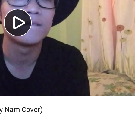
uy Nam Cover)