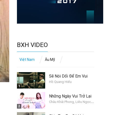
BXH VIDEO
Việt Nam
Âu Mỹ
Sẽ Nói Dối Để Em Vui
Hồ Quang Hiếu
1
Những Ngày Vui Trở Lại
C
hâu Khải Phong, Liêu Ngọc Lan
2