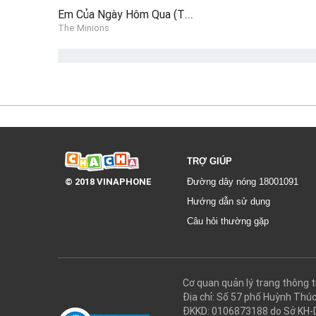
Em Của Ngày Hôm Qua (The Minions Cover)
The Minions
TRỢ GIÚP
© 2018 VINAPHONE
Đường dây nóng 18001091
Hướng dẫn sử dụng
Câu hỏi thường gặp
Cơ quan quản lý trang thôn
Địa chỉ: Số 57 phố Huỳnh Thú
ĐKKD: 0106873188 do Sở KH-