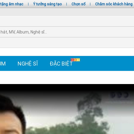
 tặng âm nhạc
|
Ý tưởng sáng tạo
|
Chọn số
|
Chăm sóc khách hàng
UM
NGHỆ SĨ
ĐẶC BIỆT