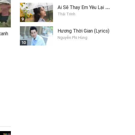
A
i Sẽ Thay Em Yêu Lại Anh
Thái Trinh
9
Hương Thời Gian (Lyrics)
xanh
Nguyễn Phi Hùng
10