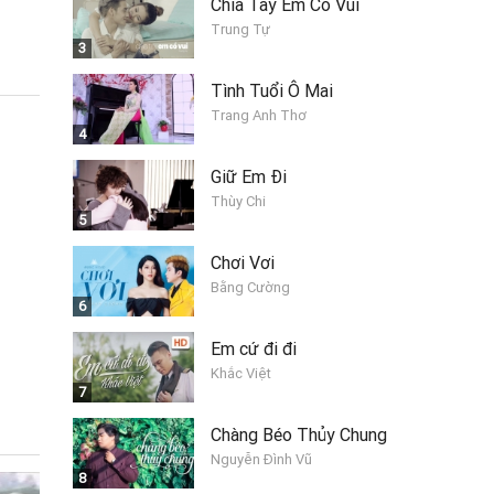
Chia Tay Em Có Vui
Trung Tự
3
Tình Tuổi Ô Mai
Trang Anh Thơ
4
Giữ Em Đi
Thùy Chi
5
Chơi Vơi
Bằng Cường
6
Em cứ đi đi
Khắc Việt
7
Chàng Béo Thủy Chung
Nguyễn Đình Vũ
8