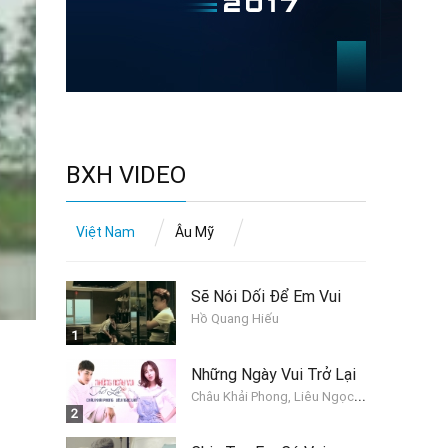
BXH VIDEO
Việt Nam
Âu Mỹ
Sẽ Nói Dối Để Em Vui
Hồ Quang Hiếu
1
Những Ngày Vui Trở Lại
C
hâu Khải Phong, Liêu Ngọc Lan
2