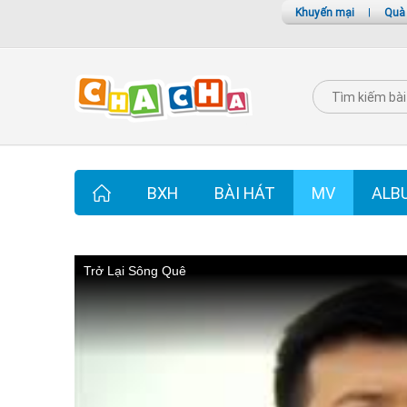
Khuyến mại
|
Quà
BXH
BÀI HÁT
MV
ALB
Trở Lại Sông Quê