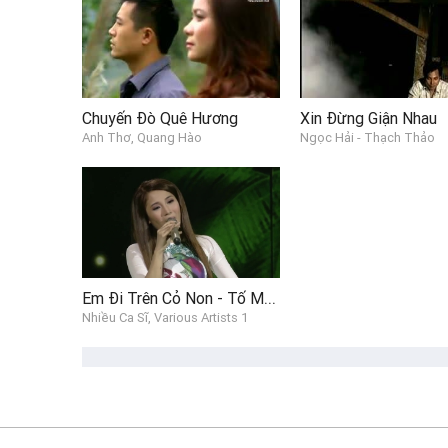
Chuyến Đò Quê Hương
Xin Đừng Giận Nhau
Anh Thơ, Quang Hào
Ngọc Hải - Thạch Thảo
Em Đi Trên Cỏ Non - Tố My (Tôi Là Người Chiến Thắng - The Winner Is 3 - Live 06)
Nhiều Ca Sĩ, Various Artists 1