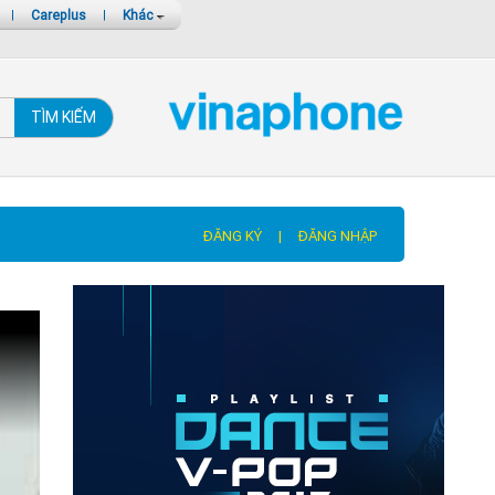
|
Careplus
|
Khác
TÌM KIẾM
ĐĂNG KÝ
|
ĐĂNG NHẬP