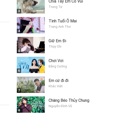
Chia Tay Em Có Vui
Trung Tự
3
Tình Tuổi Ô Mai
Trang Anh Thơ
4
Giữ Em Đi
Thùy Chi
5
Chơi Vơi
Bằng Cường
6
Em cứ đi đi
Khắc Việt
7
Chàng Béo Thủy Chung
Nguyễn Đình Vũ
8