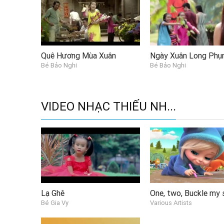
Quê Hương Mùa Xuân
Bé Bảo Nghi
Bé Bảo Nghi
VIDEO NHẠC THIẾU NH...
Lạ Ghê
One, two, Buckle my 
Bé Gia Vy
Various Artists