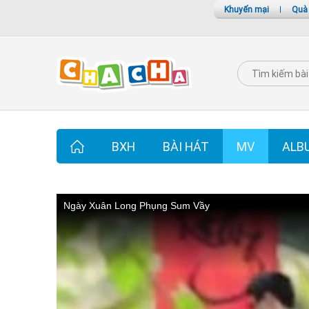
Khuyến mại
|
Quà
BXH
BÀI HÁT
MV
ALB
Ngày Xuân Long Phụng Sum Vầy