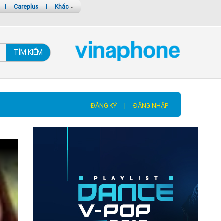
|
Careplus
|
Khác
TÌM KIẾM
ĐĂNG KÝ
|
ĐĂNG NHẬP