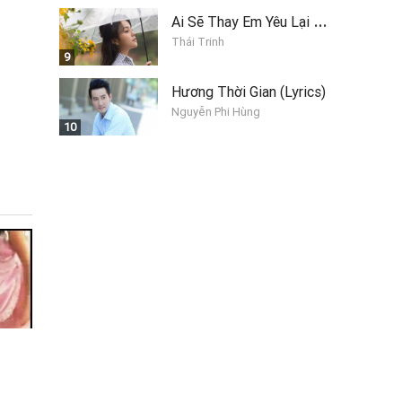
A
i Sẽ Thay Em Yêu Lại Anh
Thái Trinh
9
Hương Thời Gian (Lyrics)
Nguyễn Phi Hùng
10