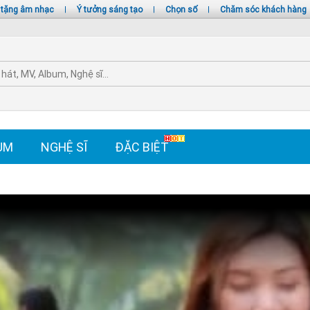
 tặng âm nhạc
|
Ý tưởng sáng tạo
|
Chọn số
|
Chăm sóc khách hàng
UM
NGHỆ SĨ
ĐẶC BIỆT