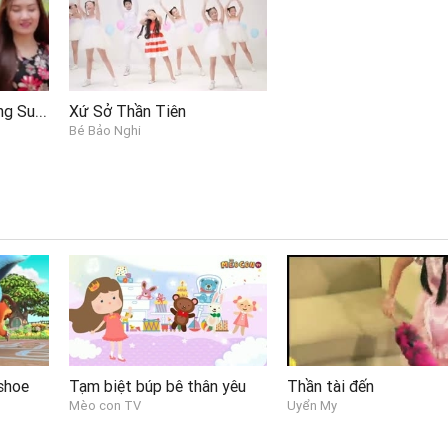
Ngày Xuân Long Phụng Sum Vầy
Xứ Sở Thần Tiên
Bé Bảo Nghi
shoe
Tạm biệt búp bê thân yêu
Thần tài đến
Mèo con TV
Uyển My