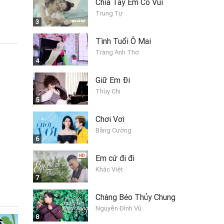
Chia Tay Em Có Vui
Trung Tự
3
Tình Tuổi Ô Mai
Trang Anh Thơ
4
Giữ Em Đi
Thùy Chi
5
Chơi Vơi
Bằng Cường
6
Em cứ đi đi
Khắc Việt
7
Chàng Béo Thủy Chung
Nguyễn Đình Vũ
8