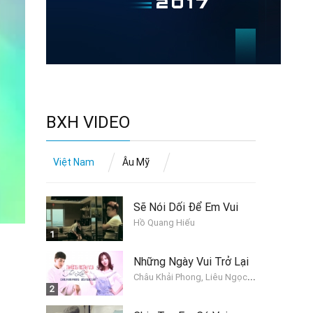
BXH VIDEO
Việt Nam
Âu Mỹ
Sẽ Nói Dối Để Em Vui
Hồ Quang Hiếu
1
Những Ngày Vui Trở Lại
C
hâu Khải Phong, Liêu Ngọc Lan
2