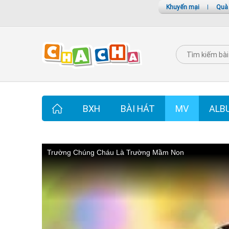
Khuyến mại
|
Quà
BXH
BÀI HÁT
MV
ALB
Trường Chúng Cháu Là Trường Mầm Non