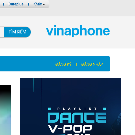
|
Careplus
|
Khác
TÌM KIẾM
ĐĂNG KÝ
|
ĐĂNG NHẬP