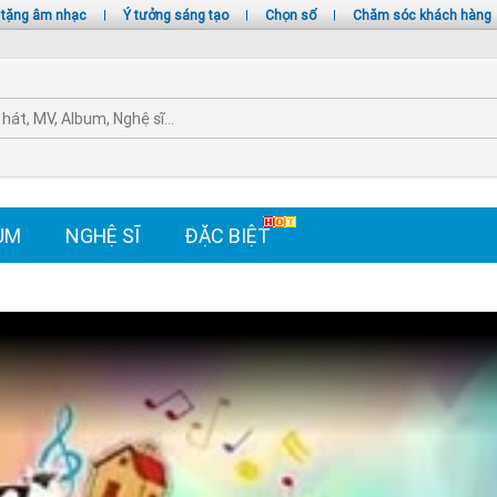
 tặng âm nhạc
|
Ý tưởng sáng tạo
|
Chọn số
|
Chăm sóc khách hàng
UM
NGHỆ SĨ
ĐẶC BIỆT