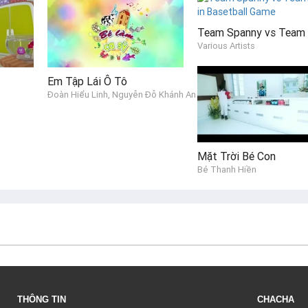
Various Artists
Em Tập Lái Ô Tô
Đoàn Hiểu Linh, Nguyễn Đỗ Khánh An
Mặt Trời Bé Con
Bé Thanh Hiền
THÔNG TIN
CHACHA