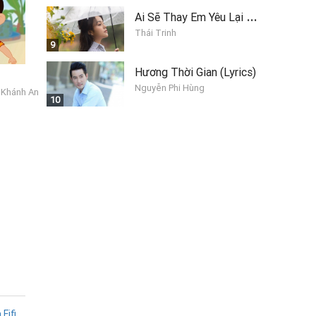
A
i Sẽ Thay Em Yêu Lại Anh
Thái Trinh
9
Hương Thời Gian (Lyrics)
Nguyễn Phi Hùng
 Khánh An
10