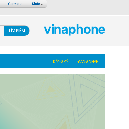
|
Careplus
|
Khác
TÌM KIẾM
ĐĂNG KÝ
|
ĐĂNG NHẬP