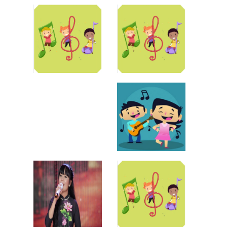
Bé Võ Khánh
Bé Tin Tin
Ngọc
Quỳnh Giang