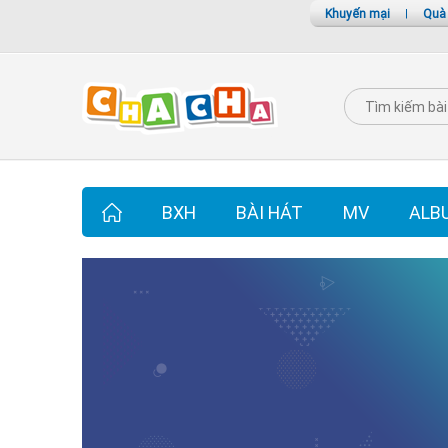
Khuyến mại
|
Quà
BXH
BÀI HÁT
MV
ALB