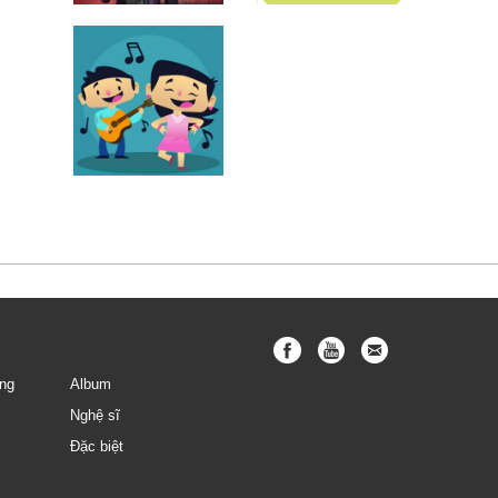
Diễm Quỳnh
Bé Hà Vy
Yến Nhi
ng
Album
Nghệ sĩ
Đặc biệt