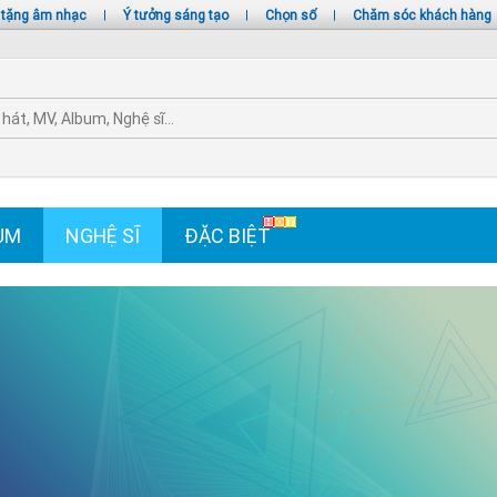
 tặng âm nhạc
|
Ý tưởng sáng tạo
|
Chọn số
|
Chăm sóc khách hàng
UM
NGHỆ SĨ
ĐẶC BIỆT