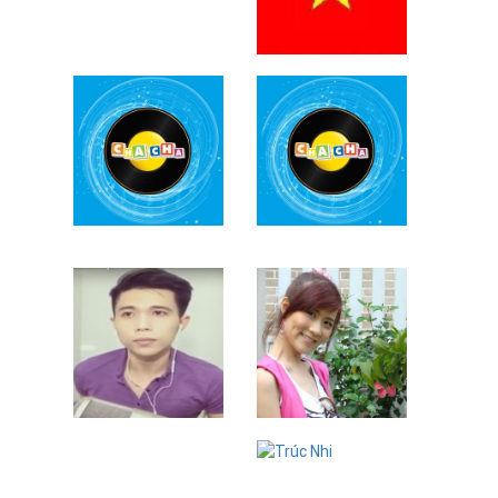
Ngọc Quỳnh
Diệu Mi
Nguyễn Ngọc
Anh
Ron ft Julian
Ngô Trác Linh
Khang
Trúc Nhi