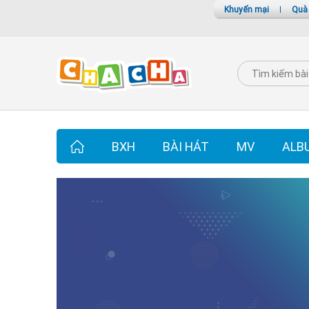
Khuyến mại
|
Quà
BXH
BÀI HÁT
MV
ALB