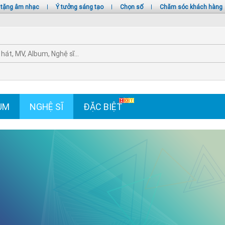
 tặng âm nhạc
|
Ý tưởng sáng tạo
|
Chọn số
|
Chăm sóc khách hàng
UM
NGHỆ SĨ
ĐẶC BIỆT