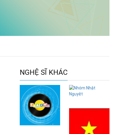
NGHỆ SĨ KHÁC
Nhóm Nhật
Nguyệt
TUỆ ĐỨC ĐÀM