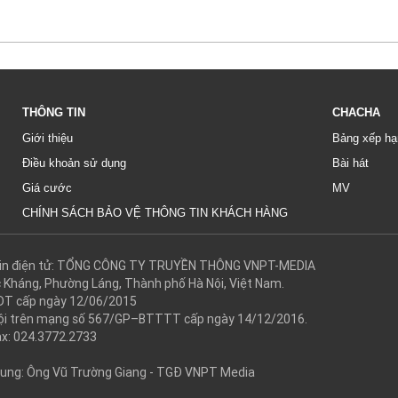
THÔNG TIN
CHACHA
Giới thiệu
Bảng xếp hạ
Điều khoản sử dụng
Bài hát
Giá cước
MV
CHÍNH SÁCH BẢO VỆ THÔNG TIN KHÁCH HÀNG
g tin điện tử: TỔNG CÔNG TY TRUYỀN THÔNG VNPT-MEDIA
c Kháng, Phường Láng, Thành phố Hà Nội, Việt Nam.
DT cấp ngày 12/06/2015
 hội trên mạng số 567/GP–BTTTT cấp ngày 14/12/2016.
ax: 024.3772.2733
 dung: Ông Vũ Trường Giang - TGĐ VNPT Media