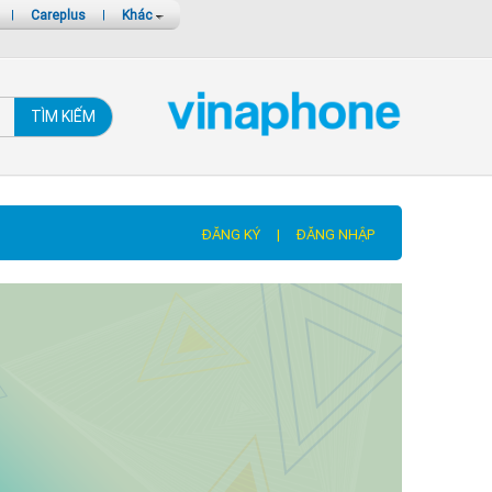
|
Careplus
|
Khác
TÌM KIẾM
ĐĂNG KÝ
|
ĐĂNG NHẬP