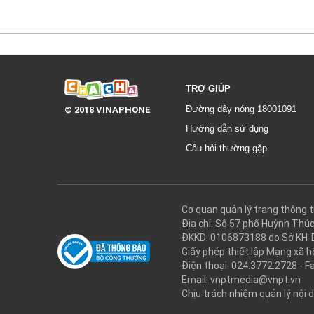
TRỢ GIÚP
© 2018 VINAPHONE
Đường dây nóng 18001091
Hướng dẫn sử dụng
Câu hỏi thường gặp
Cơ quan quản lý trang thôn
Địa chỉ: Số 57 phố Huỳnh Thú
ĐKKD: 0106873188 do Sở KH-
Giấy phép thiết lập Mạng xã
Điện thoại: 024.3772.2728 - F
Email: vnptmedia@vnpt.vn
Chịu trách nhiệm quản lý nội