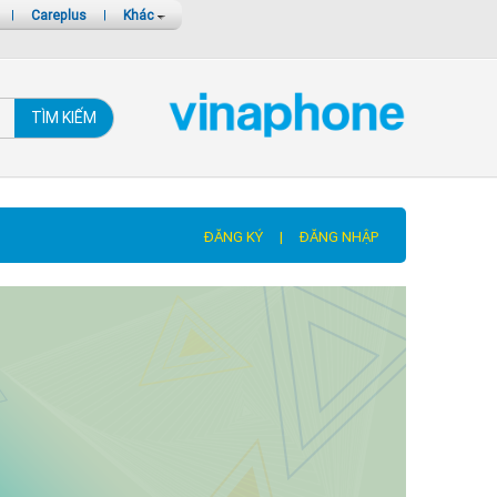
|
Careplus
|
Khác
TÌM KIẾM
ĐĂNG KÝ
|
ĐĂNG NHẬP