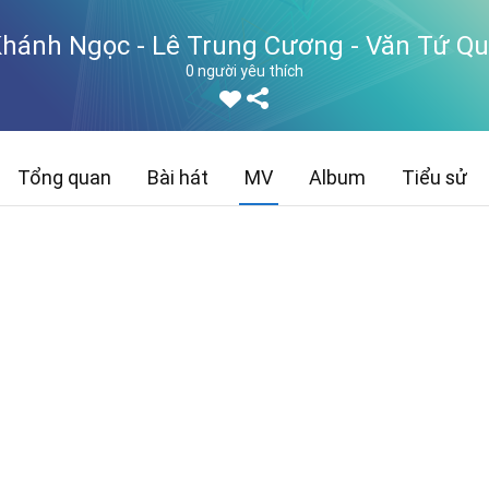
hánh Ngọc - Lê Trung Cương - Văn Tứ Quý
0 người yêu thích
Tổng quan
Bài hát
MV
Album
Tiểu sử