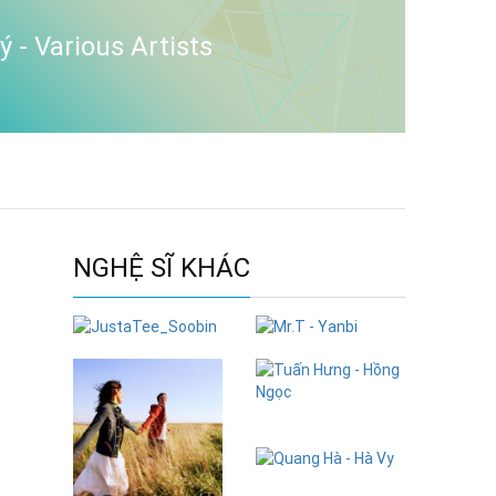
 - Various Artists
NGHỆ SĨ KHÁC
JustaTee_Soobin
Mr.T - Yanbi
Tuấn Hưng -
Hồng Ngọc
Quang Hà - Hà