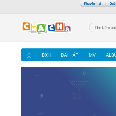
Khuyến mại
|
Quà
BXH
BÀI HÁT
MV
ALB