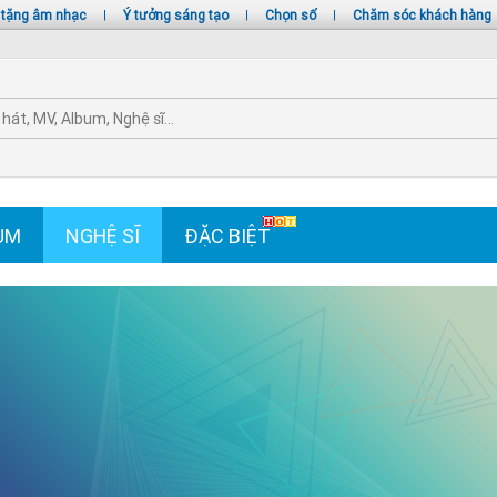
 tặng âm nhạc
|
Ý tưởng sáng tạo
|
Chọn số
|
Chăm sóc khách hàng
UM
NGHỆ SĨ
ĐẶC BIỆT