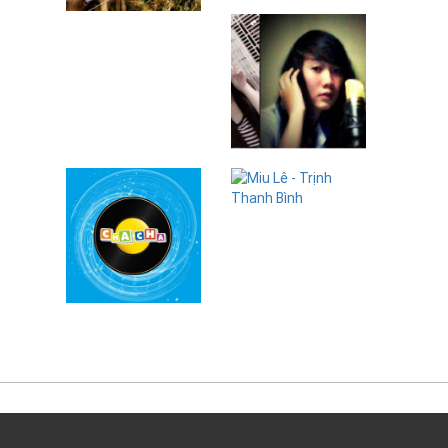
Vy
The Kilovolt
Bi Zonie
Miu Lê - Trịnh
Thanh Bình
Ms Jenny