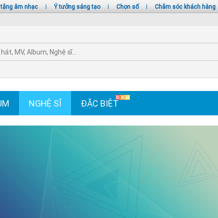
 tặng âm nhạc
|
Ý tưởng sáng tạo
|
Chọn số
|
Chăm sóc khách hàng
UM
NGHỆ SĨ
ĐẶC BIỆT