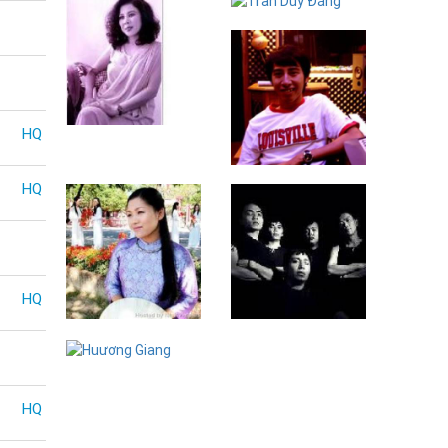
Trần Duy Đăng
Bích Việt
HQ
OnlyC - Jongkay
HQ
HQ
Hương Mơ
Final Stage
Huương Giang
HQ