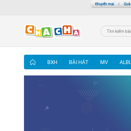
Khuyến mại
|
Quà
BXH
BÀI HÁT
MV
ALB