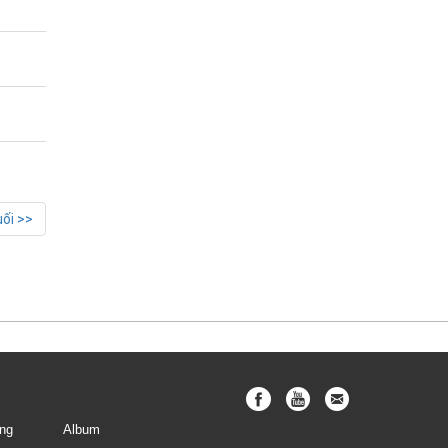
ối >>
ng
Album