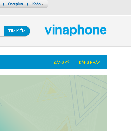
|
Careplus
|
Khác
TÌM KIẾM
ĐĂNG KÝ
|
ĐĂNG NHẬP