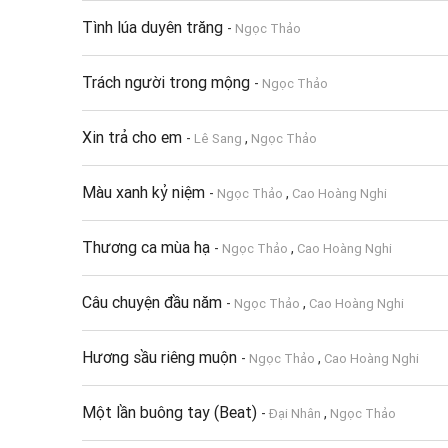
Tình lúa duyên trăng
-
Ngọc Thảo
Trách người trong mộng
-
Ngọc Thảo
Xin trả cho em
-
,
Lê Sang
Ngọc Thảo
Màu xanh kỷ niệm
-
,
Ngọc Thảo
Cao Hoàng Nghi
Thương ca mùa hạ
-
,
Ngọc Thảo
Cao Hoàng Nghi
Câu chuyện đầu năm
-
,
Ngọc Thảo
Cao Hoàng Nghi
Hương sầu riêng muộn
-
,
Ngọc Thảo
Cao Hoàng Nghi
Một lần buông tay (Beat)
-
,
Đại Nhân
Ngọc Thảo