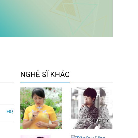
NGHỆ SĨ KHÁC
HQ
Diệu Thắm
HerizKey