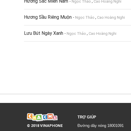
Hương Sắc Miền Nam
-
,
Ngọc Thảo
Cao Hoàng Nghi
Hương Sầu Riêng Muộn
-
,
Ngọc Thảo
Cao Hoàng Nghi
Lưu Bút Ngày Xanh
-
,
Ngọc Thảo
Cao Hoàng Nghi
TRỢ GIÚP
© 2018 VINAPHONE
Đường dây nóng 18001091