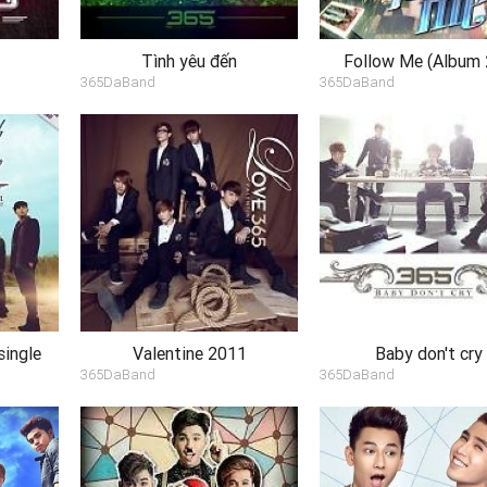
Tình yêu đến
Follow Me (Album 
365DaBand
365DaBand
single
Valentine 2011
Baby don't cry
365DaBand
365DaBand