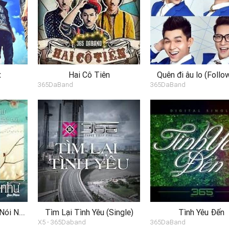
x
Hai Cô Tiên
Quên đi âu lo (Follo
365DaBand
365DaBand
Nếu Như Không Thể Nói Nếu Như (Single)
Tìm Lại Tình Yêu (Single)
Tình Yêu Đến
X5 - 365Daband
365DaBand