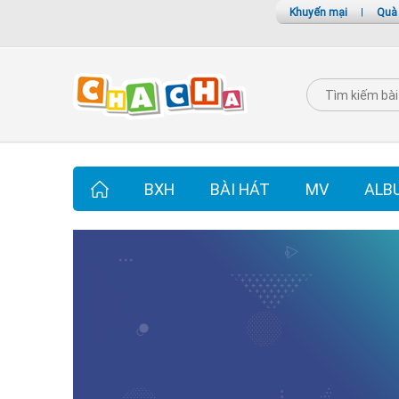
Khuyến mại
|
Quà
BXH
BÀI HÁT
MV
ALB