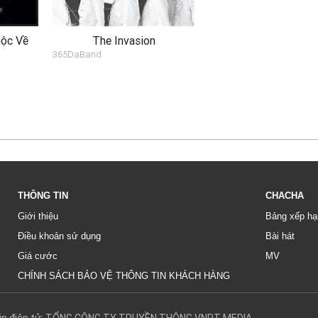
uộc Về
The Invasion
365DaBand
THÔNG TIN
CHACHA
Giới thiệu
Bảng xếp hạ
Điều khoản sử dụng
Bài hát
Giá cước
MV
CHÍNH SÁCH BẢO VỆ THÔNG TIN KHÁCH HÀNG