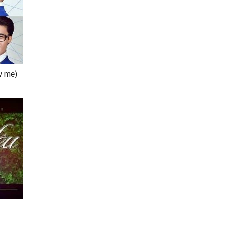
w me)