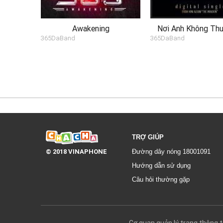
Awakening
Nơi Anh Không Th
365DaBand
365DaBand
TRỢ GIÚP
© 2018 VINAPHONE
Đường dây nóng 18001091
Hướng dẫn sử dụng
Câu hỏi thường gặp