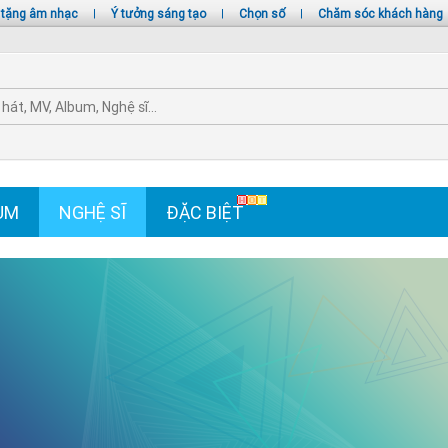
 tặng âm nhạc
|
Ý tưởng sáng tạo
|
Chọn số
|
Chăm sóc khách hàng
UM
NGHỆ SĨ
ĐẶC BIỆT