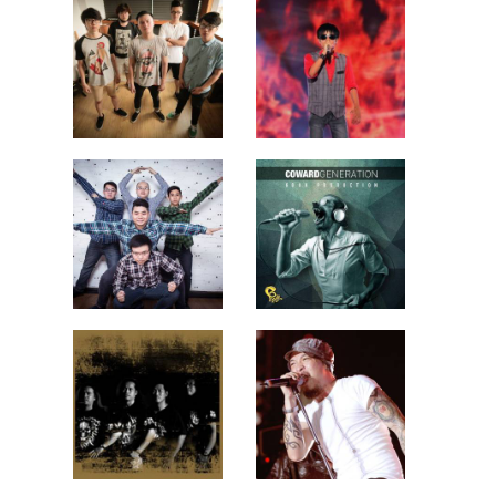
Epione
Hà Văn Đông
Morning Waits
6Duk
Da Vàng
Nguyễn Tiến