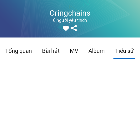
Oringchains
0 người yêu thích
Tổng quan
Bài hát
MV
Album
Tiểu sử