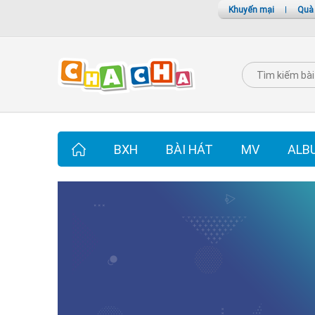
Khuyến mại
|
Quà
BXH
BÀI HÁT
MV
ALB