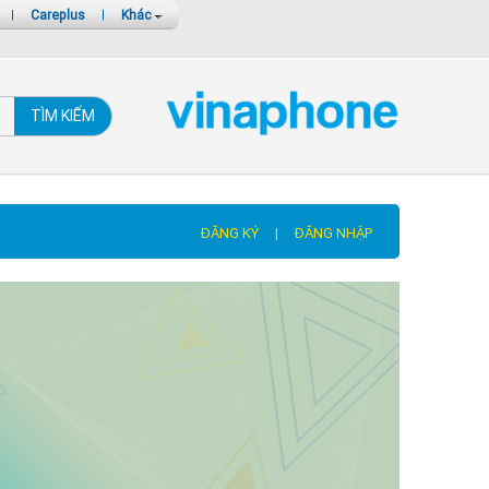
|
Careplus
|
Khác
TÌM KIẾM
ĐĂNG KÝ
|
ĐĂNG NHẬP