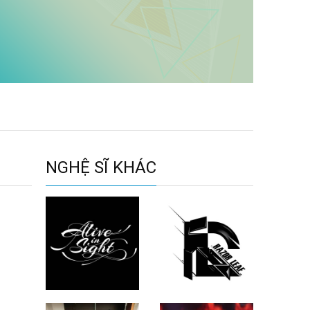
NGHỆ SĨ KHÁC
Alive In Sight
Razor Leaf