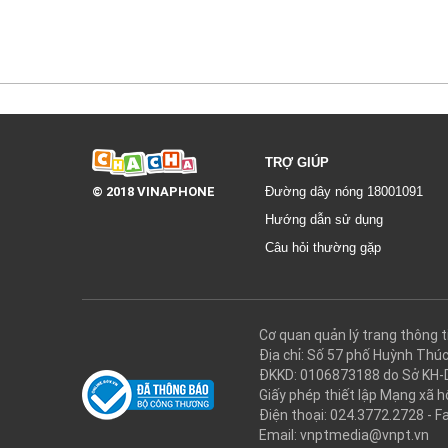
TRỢ GIÚP
© 2018 VINAPHONE
Đường dây nóng 18001091
Hướng dẫn sử dụng
Câu hỏi thường gặp
Cơ quan quản lý trang thôn
Địa chỉ: Số 57 phố Huỳnh Thú
ĐKKD: 0106873188 do Sở KH-
Giấy phép thiết lập Mạng xã
Điện thoại: 024.3772.2728 - F
Email: vnptmedia@vnpt.vn