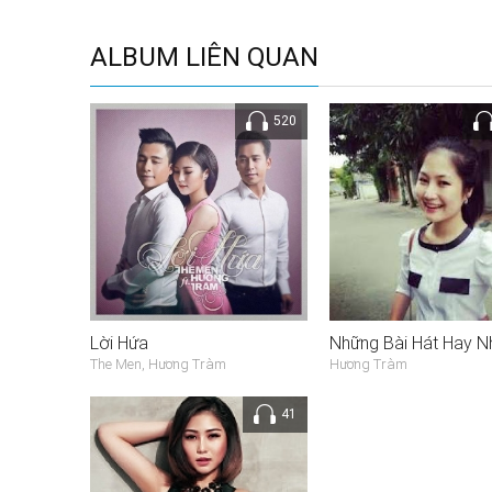
ALBUM LIÊN QUAN
520
Lời Hứa
The Men, Hương Tràm
Hương Tràm
41