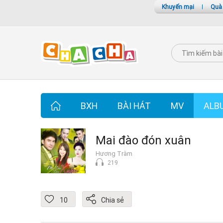
Khuyến mại
|
Quà
BXH
BÀI HÁT
MV
ALB
Mai đào đón xuân
Hương Tràm
219
10
Chia sẻ