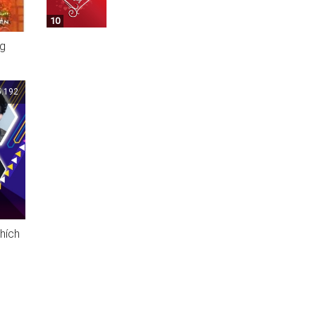
10
g
5.192
hích