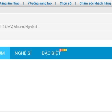
 tặng âm nhạc
|
Ý tưởng sáng tạo
|
Chọn số
|
Chăm sóc khách hàng
UM
NGHỆ SĨ
ĐẶC BIỆT