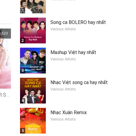
1
Song ca BOLERO hay nhất
Various Artists
523
2
Mashup Việt hay nhất
Various Artists
3
Nhạc Việt song ca hay nhất
Various Artists
Người Từng Yêu Anh Rất Sâu Nặng
4
Nhạc Xuân Remix
Various Artists
5