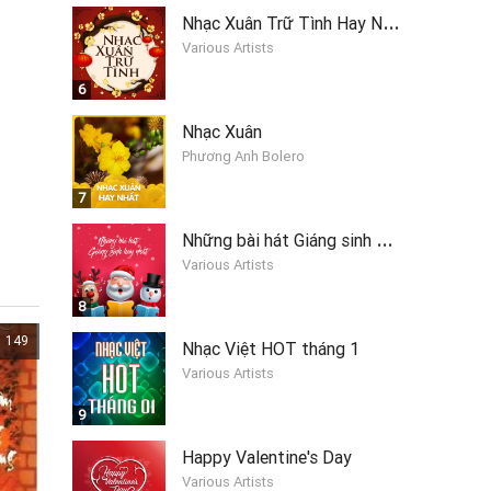
N
hạc Xuân Trữ Tình Hay Nhất
Various Artists
6
Nhạc Xuân
Phương Anh Bolero
7
N
hững bài hát Giáng sinh hay nhất 2019
Various Artists
8
149
Nhạc Việt HOT tháng 1
Various Artists
9
Happy Valentine's Day
Various Artists