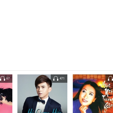
67
471