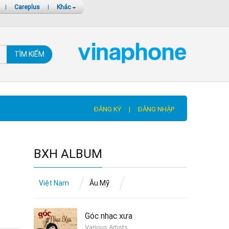
|
Careplus
|
Khác
TÌM KIẾM
ĐĂNG KÝ
|
ĐĂNG NHẬP
BXH ALBUM
Việt Nam
Âu Mỹ
Góc nhạc xưa
Various Artists