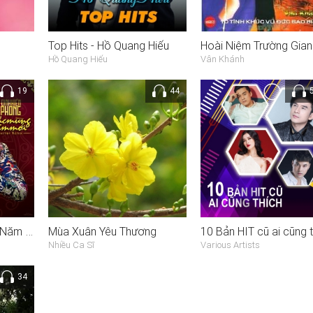
Top Hits - Hồ Quang Hiếu
Hoài Niệm Trường Gian
Hồ Quang Hiếu
Vân Khánh
19
44
Nonstop Chúc Mừng Năm Mới (Single)
Mùa Xuân Yêu Thương
10 Bản HIT cũ ai cũng t
Nhiều Ca Sĩ
Various Artists
34