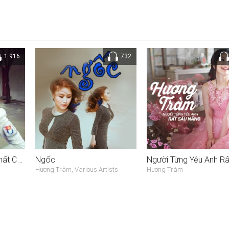
1.916
732
Những Bài Hát Hay Nhất Của Hương Tràm
Ngốc
Hương Tràm, Various Artists
Hương Tràm