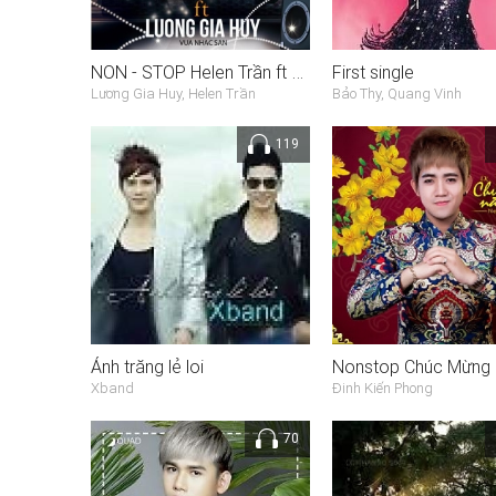
NON - STOP Helen Trần ft Lương Gia Huy
First single
Lương Gia Huy, Helen Trần
Bảo Thy, Quang Vinh
119
Ánh trăng lẻ loi
Xband
Đinh Kiến Phong
70