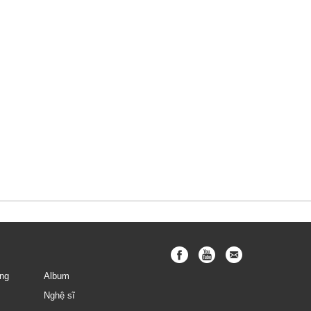
ng
Album
Nghệ sĩ